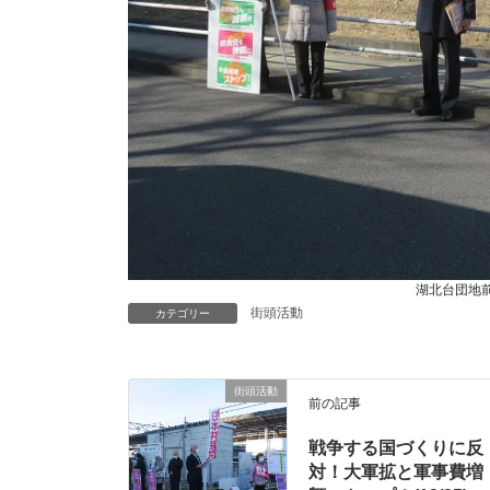
湖北台団地
街頭活動
カテゴリー
街頭活動
前の記事
戦争する国づくりに反
対！大軍拡と軍事費増