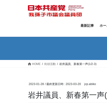
コ
ナ
ン
ビ
テ
ゲ
ン
ー
ツ
シ
最新記事
ホー
へ
ョ
ス
ン
キ
に
ッ
移
プ
動
HOME
街頭活動
岩井議員、新春第一声(1/2-3)
2023-01-28
/ 最終更新日時 :
2023-03-20
jcp.abiko
岩井議員、新春第一声(1/