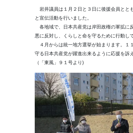
岩井議員は１月２日と３日に後援会員ととも
と宣伝活動を行いました。
各地域で、日本共産党は岸田政権の軍拡に反
悪に反対し、くらしと命を守るために行動し
４月からは統一地方選挙が始まります。１１
守る日本共産党が躍進出来るように応援を訴
（「東風」９１号より)