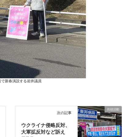
前で新春演説する岩井議員
街頭活動
次の記事
ウクライナ侵略反対、
大軍拡反対など訴え