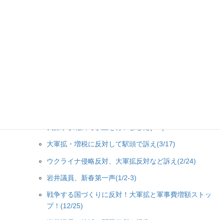
12月25日(月)我孫子駅南口で赤旗日曜版の宣伝行動
岩井候補、元気に遊説中！(11/18)
岩井候補、元気に出発！(11/12)
岩井こう出発式を行います(11/12)
岩井議員、女性後援会員と街頭宣伝(10/27)
スーパー横で街頭宣伝を行いました(8/19)
我孫子駅南口で駅宣を行いました(8/3)
我孫子駅北口で駅宣を行いました(8/1)
大軍拡・増税に反対して駅頭で訴え(3/17)
ウクライナ侵略反対、大軍拡反対など訴え(2/24)
岩井議員、新春第一声(1/2-3)
戦争する国づくりに反対！大軍拡と軍事費増額ストッ
プ！(12/25)